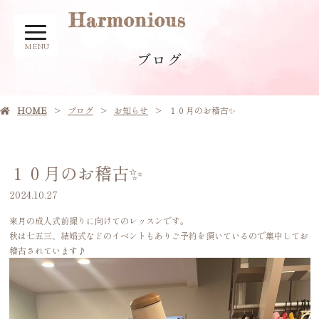
MENU
ブログ
HOME
ブログ
お知らせ
１０月のお稽古✨
１０月のお稽古✨
2024.10.27
来月の成人式前撮りに向けてのレッスンです。
秋は七五三、結婚式などのイベントもありご予約を頂いているので集中してお
稽古されています♪