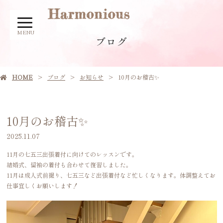
MENU
ブログ
HOME
ブログ
お知らせ
10月のお稽古✨
10月のお稽古✨
2025.11.07
11月の七五三出張着付に向けてのレッスンです。
結婚式、留袖の着付も合わせて復習しました。
11月は成人式前撮り、七五三など出張着付など忙しくなります。体調整えてお
仕事宜しくお願いします！